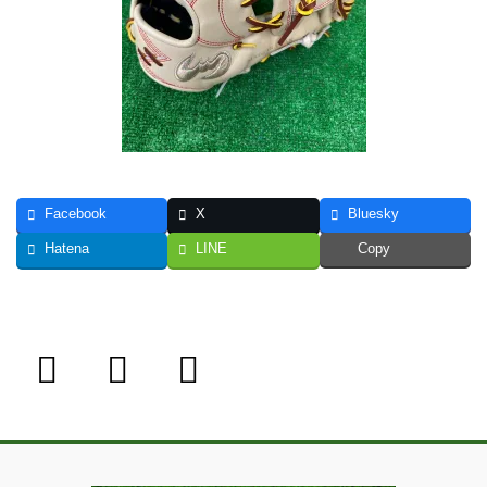
Facebook
X
Bluesky
Hatena
LINE
Copy