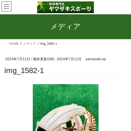
コ
ナ
ン
ビ
テ
ゲ
ン
ー
メディア
ツ
シ
へ
ョ
ス
ン
HOME
メディア
img_1582-1
キ
に
ッ
移
プ
動
2024年7月11日
/ 最終更新日時 :
2024年7月11日
yamazaki-sp
img_1582-1