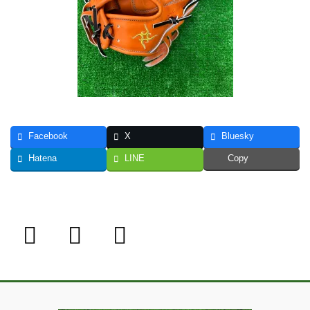
Facebook
X
Bluesky
Hatena
LINE
Copy