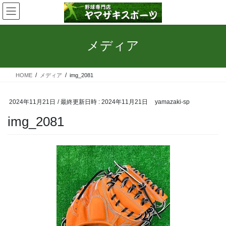
コ
ナ
ン
ビ
テ
ゲ
ン
ー
メディア
ツ
シ
へ
ョ
ス
ン
HOME
メディア
img_2081
キ
に
ッ
移
プ
動
2024年11月21日
/ 最終更新日時 :
2024年11月21日
yamazaki-sp
img_2081