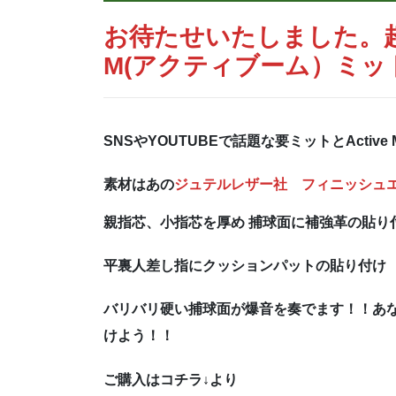
お待たせいたしました。超限
M(アクティブーム）ミッ
SNSやYOUTUBEで話題な要ミットとActi
素材はあの
ジュテルレザー社 フィニッシュ
親指芯、小指芯を厚め 捕球面に補強革の貼り
平裏人差し指にクッションパットの貼り付け
バリバリ硬い捕球面が爆音を奏でます！！あ
けよう！！
ご購入はコチラ↓より