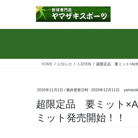
コ
ナ
ン
ビ
テ
ゲ
ン
ー
ツ
シ
へ
ョ
ス
ン
キ
に
ッ
移
HOME
お知らせ
入荷情報
超限定品 要ミット×Act
プ
動
2020年11月1日
/ 最終更新日時 :
2020年12月11日
yamazak
超限定品 要ミット×Ac
ミット発売開始！！