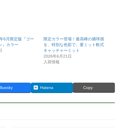
5年6月限定版『ゴー
限定カラー登場！最高峰の捕球感
ン』カラー
を、特別な色彩で。要ミット軟式
日
キャッチャーミット
2026年6月21日
入荷情報
Bluesky
Hatena
Copy