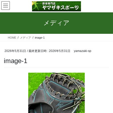
コ
ナ
ン
ビ
テ
ゲ
ン
ー
メディア
ツ
シ
へ
ョ
ス
ン
HOME
メディア
image-1
キ
に
ッ
移
プ
動
2026年5月31日
/ 最終更新日時 :
2026年5月31日
yamazaki-sp
image-1