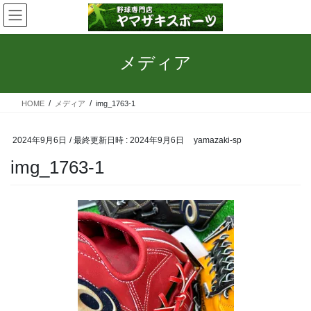
コ
ナ
ン
ビ
テ
ゲ
ン
ー
メディア
ツ
シ
へ
ョ
ス
ン
HOME
メディア
img_1763-1
キ
に
ッ
移
プ
動
2024年9月6日
/ 最終更新日時 :
2024年9月6日
yamazaki-sp
img_1763-1