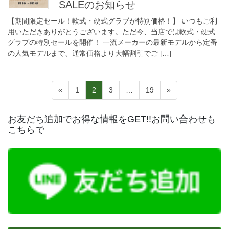
SALEのお知らせ
【期間限定セール！軟式・硬式グラブが特別価格！】 いつもご利
用いただきありがとうございます。ただ今、当店では軟式・硬式
グラブの特別セールを開催！ 一流メーカーの最新モデルから定番
の人気モデルまで、通常価格より大幅割引でご […]
投
固
固
固
固
«
1
2
3
…
19
»
稿
定
定
定
定
ペ
ペ
ペ
ペ
の
お友だち追加でお得な情報をGET!!お問い合わせも
ー
ー
ー
ー
こちらで
ペ
ジ
ジ
ジ
ジ
ー
ジ
送
り