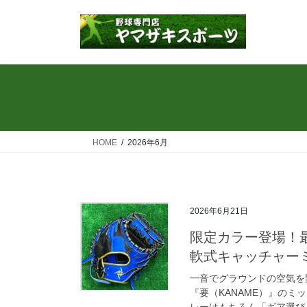
コ
ナ
ン
ビ
テ
ゲ
ン
ー
ツ
シ
へ
ョ
ス
ン
キ
に
ッ
移
HOME
2026年6月
プ
動
2026年6月21日
限定カラー登場！
軟式キャッチャー
一音でグラウンドの空気を
『要（KANAME）』の
レーはもちろん「ギア選び」